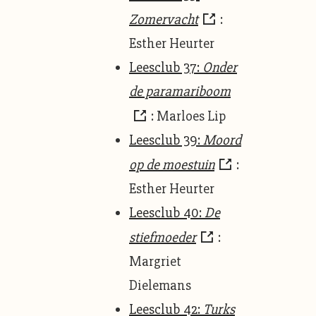
Zomervacht
:
Esther Heurter
Leesclub 37:
Onder
de paramariboom
: Marloes Lip
Leesclub 39:
Moord
op de moestuin
:
Esther Heurter
Leesclub 40:
De
stiefmoeder
:
Margriet
Dielemans
Leesclub 42:
Turks