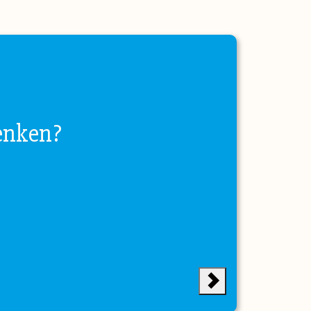
enken?