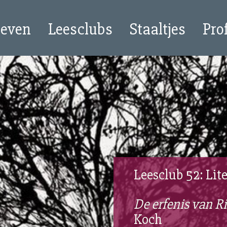
oeven
Leesclubs
Staaltjes
Pro
Leesclub 52: Lite
De erfenis van R
Koch