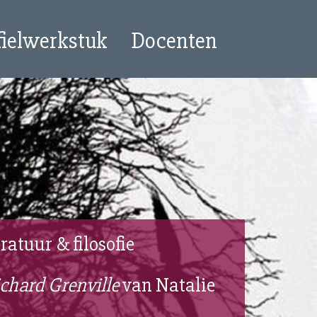
fielwerkstuk
Docenten
ratuur & filosofie
ichard Grenville
van Natalie