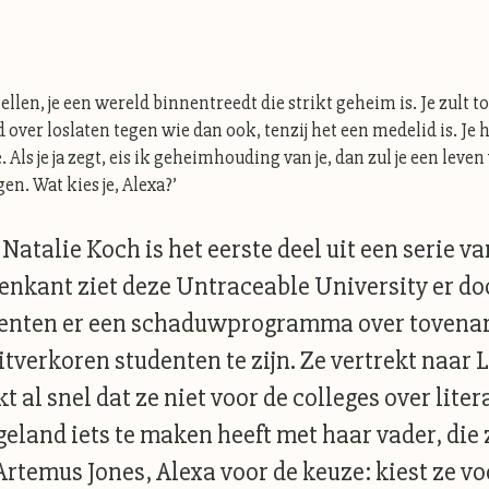
vertellen, je een wereld binnentreedt die strikt geheim is. Je zu
ver loslaten tegen wie dan ook, tenzij het een medelid is. Je heb
ude. Als je ja zegt, eis ik geheimhouding van je, dan zul je een l
. Wat kies je, Alexa?’
 Natalie Koch is het eerste deel uit een serie 
tenkant ziet deze Untraceable University er d
enten er een schaduwprogramma over tovenari
itverkoren studenten te zijn. Ze vertrekt naar 
al snel dat ze niet voor de colleges over litera
ngeland iets te maken heeft met haar vader, die 
rtemus Jones, Alexa voor de keuze: kiest ze vo