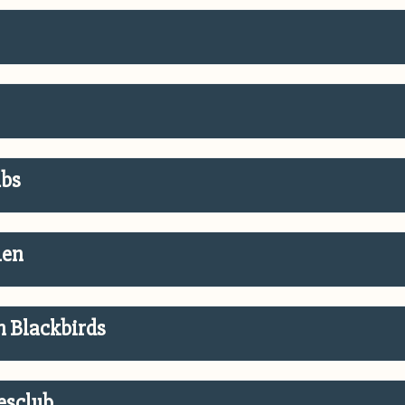
ubs
len
en Blackbirds
esclub