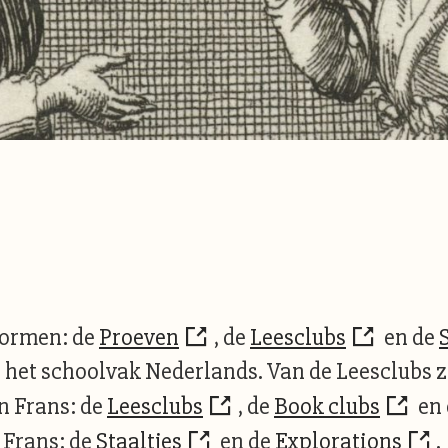
vormen: de
Proeven
, de
Leesclubs
en de
 het schoolvak Nederlands. Van de Leesclubs z
n Frans: de
Leesclubs
, de
Book clubs
en
 Frans: de
Staaltjes
en de
Explorations
.