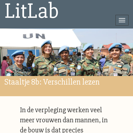
LitLab
Togg
navi
Direct
naar
het
inhoud
Staaltje 8b: Verschillen lezen
In de verpleging werken veel
meer vrouwen dan mannen, in
de bouw is dat precies