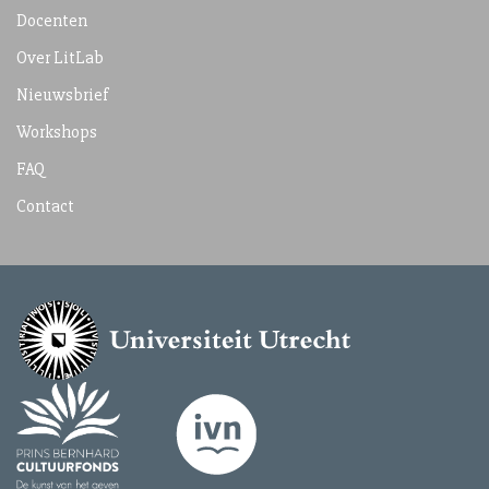
Docenten
Over LitLab
Nieuwsbrief
Workshops
FAQ
Contact