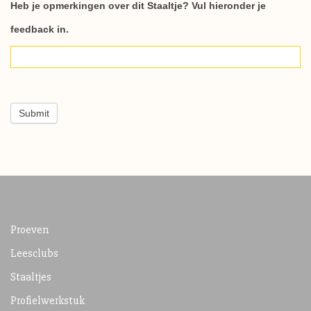
Staaltjes_respons
Heb je opmerkingen over dit Staaltje? Vul hieronder je
feedback in.
Submit
Proeven
Leesclubs
Staaltjes
Profielwerkstuk