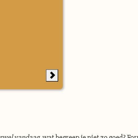
rwel vandaag
, wat begreep je niet zo goed? Fo