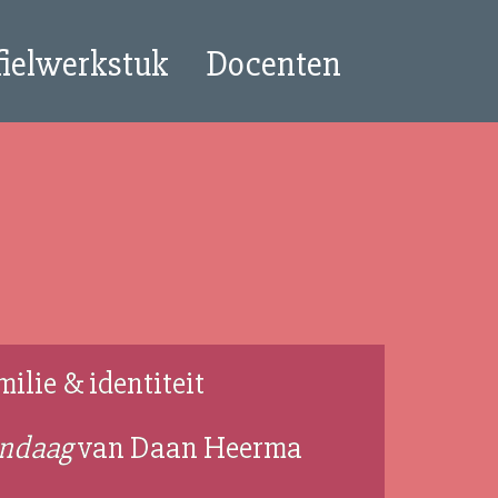
fielwerkstuk
Docenten
ilie & identiteit
andaag
van Daan Heerma