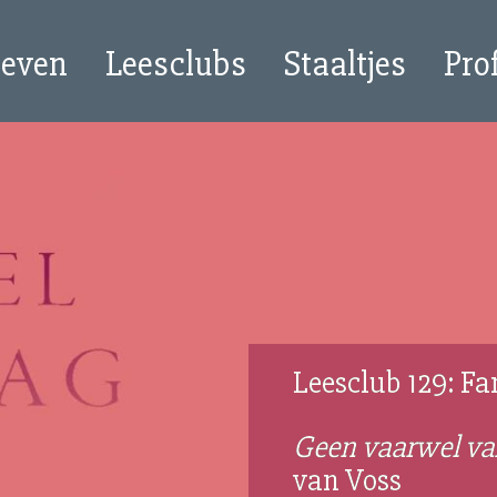
oeven
Leesclubs
Staaltjes
Pro
Leesclub 129: Fam
Geen vaarwel v
van Voss