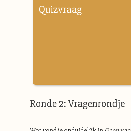
Quizvraag
Ronde 2: Vragenrondje
Wat vond je onduidelijk in
Geen vaa