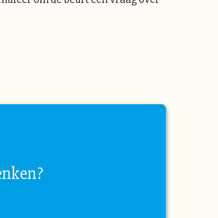
enken?