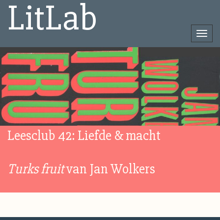
LitLab
Togg
navi
Direct
naar
het
inhoud
Leesclub 42: Liefde & macht
Turks fruit
van Jan Wolkers