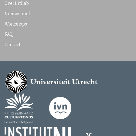
Over LitLab
Nieuwsbrief
Workshops
FAQ
Contact