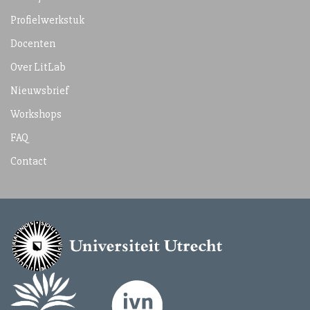
Profielwerkstuk
Docenten
Over LitLab
Nieuwsbrief
Workshops
FAQ
Contact