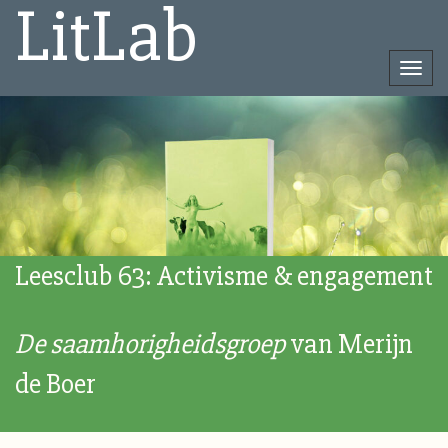
LitLab
Togg
navi
Direct
naar
het
inhoud
Leesclub 63: Activisme & engagement
De saamhorigheidsgroep
van Merijn
de Boer