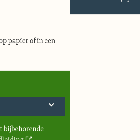
p papier of in een
et bijbehorende
leiding
.