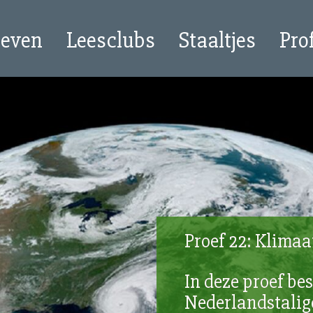
oeven
Leesclubs
Staaltjes
Pro
Proef 22: Klima
In deze proef be
Nederlandstalig