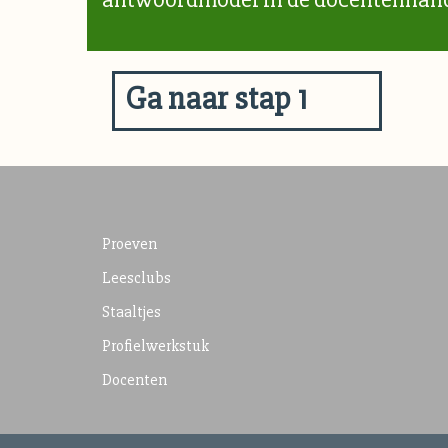
Ga naar stap 1
Proeven
Leesclubs
Staaltjes
Profielwerkstuk
Docenten