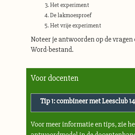
Het experiment
De lakmoesproef
Het vrije experiment
Noteer je antwoorden op de vragen o
Word-bestand.
Voor docenten
Tip 1: combineer met Leesclub 14
Voor meer informatie en tips, zie h
antwoordmodel in de
docentenhand