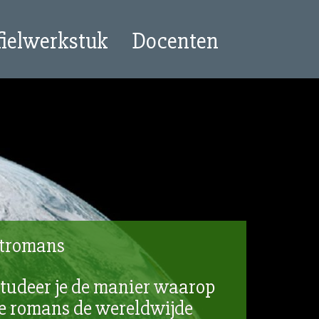
fielwerkstuk
Docenten
atromans
studeer je de manier waarop
e romans de wereldwijde