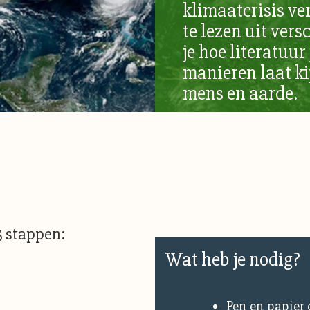
klimaatcrisis v
te lezen uit ver
je hoe literatuur
manieren laat ki
mens en aarde.
5 stappen:
Wat heb je nodig?
Pen en papier