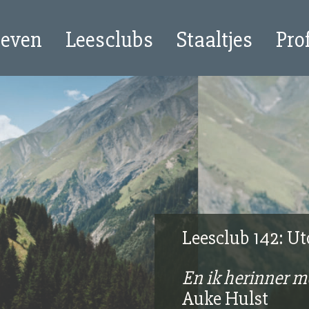
oeven
Leesclubs
Staaltjes
Pro
Leesclub 142: Ut
En ik herinner m
Auke Hulst