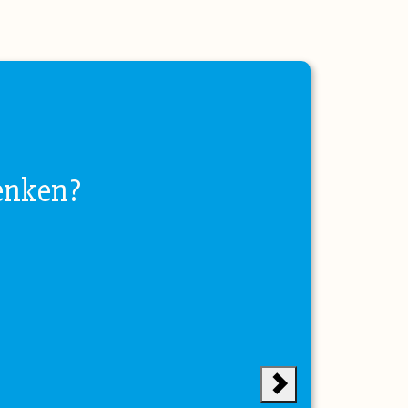
enken?