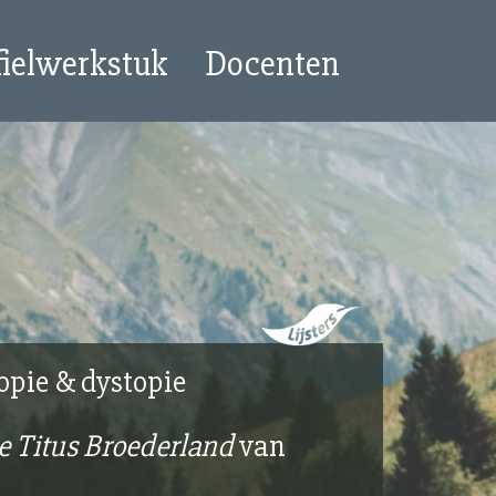
fielwerkstuk
Docenten
opie & dystopie
e Titus Broederland
van