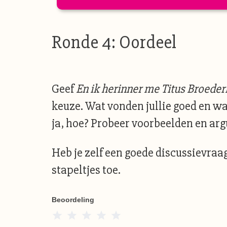
Ronde 4: Oordeel
Geef
En ik herinner me Titus Broede
keuze. Wat vonden jullie goed en wat
ja, hoe? Probeer voorbeelden en argu
Heb je zelf een goede discussievraag
stapeltjes toe.
Beoordeling
1 Star
2 Stars
3 Stars
4 Stars
5 Stars