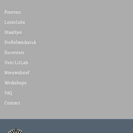
Proeven
Leesclubs
Staaltjes
Profielwerkstuk
Docenten
Over LitLab
Nieuwsbrief
Workshops
FAQ
Contact