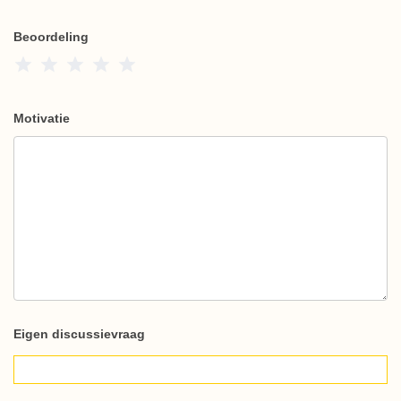
Beoordeling
1 Star
2 Stars
3 Stars
4 Stars
5 Stars
Motivatie
Eigen discussievraag