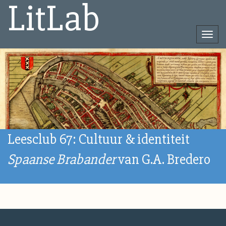
LitLab
Togg
navi
Direct
naar
het
inhoud
Leesclub 67: Cultuur & identiteit
Spaanse Brabander
van G.A. Bredero