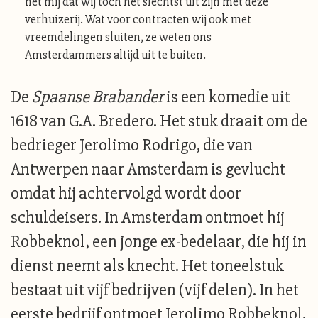
het mij dat wij toch het slechtst uit zijn met deze
verhuizerij. Wat voor contracten wij ook met
vreemdelingen sluiten, ze weten ons
Amsterdammers altijd uit te buiten.
De
Spaanse Brabander
is een komedie uit
1618 van G.A. Bredero. Het stuk draait om de
bedrieger Jerolimo Rodrigo, die van
Antwerpen naar Amsterdam is gevlucht
omdat hij achtervolgd wordt door
schuldeisers. In Amsterdam ontmoet hij
Robbeknol, een jonge ex-bedelaar, die hij in
dienst neemt als knecht. Het toneelstuk
bestaat uit vijf bedrijven (vijf delen). In het
eerste bedrijf ontmoet Jerolimo Robbeknol.