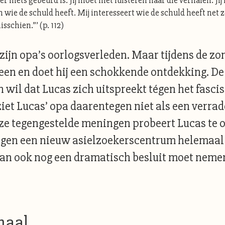
sof er niets gebeurd is. Jij moet niet luisteren naar die verhalen. 
wie de schuld heeft. Mij interesseert wie de schuld heeft net zo
isschien.”’ (p. 112)
 zijn opa’s oorlogsverleden. Maar tijdens de zom
heen en doet hij een schokkende ontdekking. De 
 wil dat Lucas zich uitspreekt tégen het fasci
et Lucas’ opa daarentegen niet als een verrade
e tegengestelde meningen probeert Lucas te on
gen een nieuw asielzoekerscentrum helemaal ui
dan ook nog een dramatisch besluit moet nemen
haal