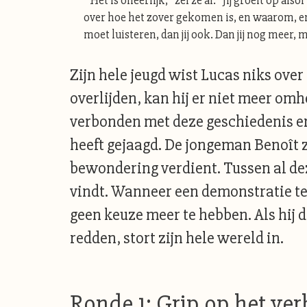
‘“Het is oneerlijk,” zei ze al. “Jij groeit op al
over hoe het zover gekomen is, en waarom, en 
moet luisteren, dan jij ook. Dan jij nog meer, m
Zijn hele jeugd wist Lucas niks over
overlijden, kan hij er niet meer om
verbonden met deze geschiedenis en
heeft gejaagd. De jongeman Benoît zi
bewondering verdient. Tussen al dez
vindt. Wanneer een demonstratie te
geen keuze meer te hebben. Als hij 
redden, stort zijn hele wereld in.
Ronde 1: Grip op het ver