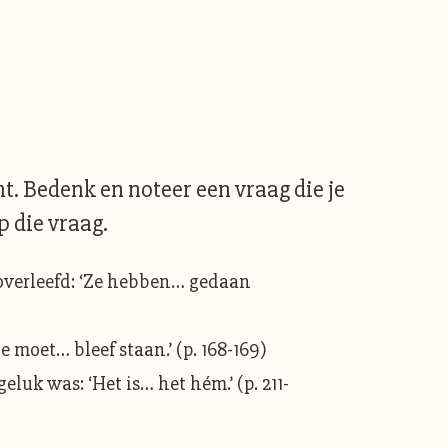
t. Bedenk en noteer een vraag die je
 die vraag.
 overleefd: ‘Ze hebben… gedaan
 moet… bleef staan.’ (p. 168-169)
uk was: ‘Het is… het hém.’ (p. 211-