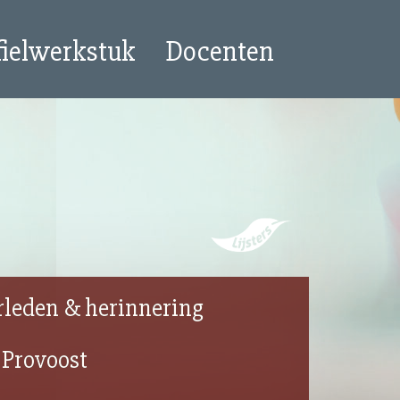
fielwerkstuk
Docenten
rleden & herinnering
 Provoost