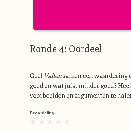
Ronde 4: Oordeel
Geef
Vallen
samen een waardering ui
goed en wat juist minder goed? Heeft
voorbeelden en argumenten te halen 
Beoordeling
1 Star
2 Stars
3 Stars
4 Stars
5 Stars