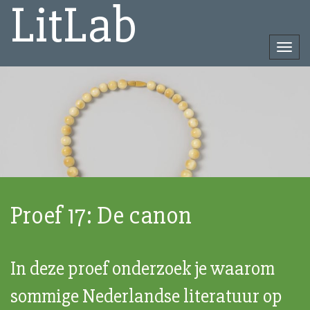
LitLab
Togg
navi
Direct
naar
het
inhoud
Proef 17: De canon
In deze proef onderzoek je waarom
sommige Nederlandse literatuur op