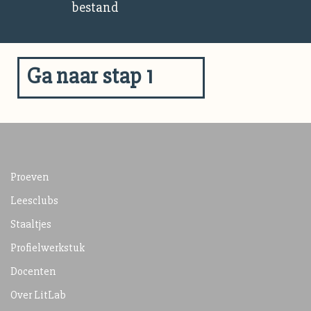
bestand
Ga naar stap 1
Proeven
Leesclubs
Staaltjes
Profielwerkstuk
Docenten
Over LitLab