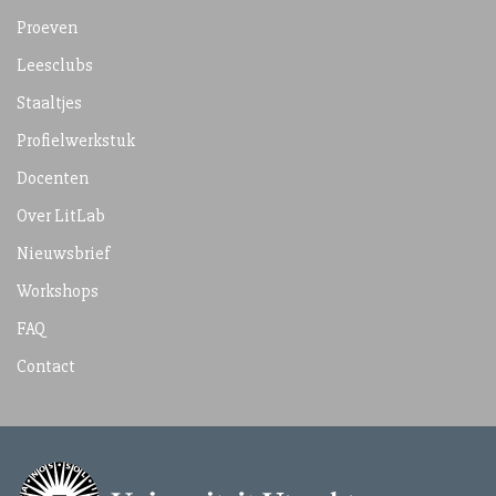
Proeven
Leesclubs
Staaltjes
Profielwerkstuk
Docenten
Over LitLab
Nieuwsbrief
Workshops
FAQ
Contact