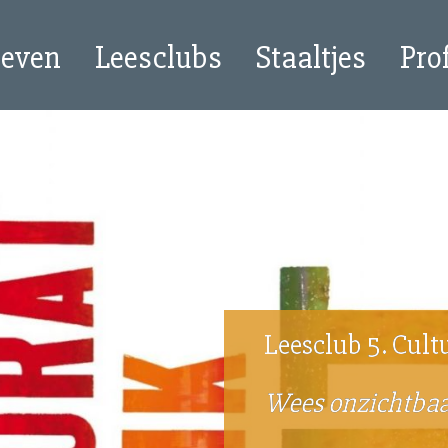
oeven
Leesclubs
Staaltjes
Pro
Leesclub 5. Cult
Wees onzichtba