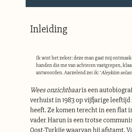
Inleiding
Ik wist het zeker: deze man gaat mij ontmaskere
handen die me van achteren vastgrepen, klaa
antwoorden. Aarzelend zei ik: ‘
Aleyküm sela
Wees
onzichtbaar
is een autobiogra
verhuist in 1983 op vijfjarige leeft
heeft. Ze komen terecht in een flat 
vader Harun is een trotse communis
Oost-Turkije waarvan hij afstamt. V