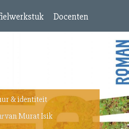
fielwerkstuk
Docenten
uur & identiteit
ar
van Murat Isik