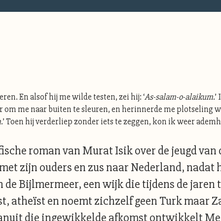
n. En alsof hij me wilde testen, zei hij: ‘
As-salam-o-alaikum
.’
r om me naar buiten te sleuren, en herinnerde me plotseling
m
.’ Toen hij verderliep zonder iets te zeggen, kon ik weer ademha
fische roman van Murat Isik over de jeugd van
ijd met zijn ouders en zus naar Nederland, nada
in de Bijlmermeer, een wijk die tijdens de jaren
t, atheïst en noemt zichzelf geen Turk maar Z
anuit die ingewikkelde afkomst ontwikkelt Meti