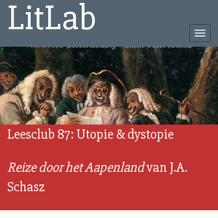
LitLab
Togg
navi
Direct
naar
het
inhoud
Leesclub 87: Utopie & dystopie
Reize door het Aapenland
van J.A.
Schasz