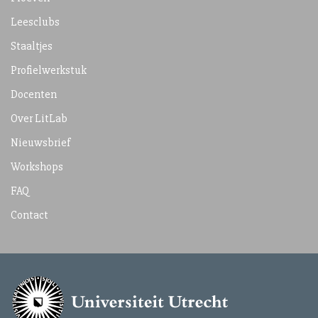
Leesclubs
Staaltjes
Profielwerkstuk
Docenten
Over LitLab
Nieuwsbrief
Workshops
FAQ
Contact