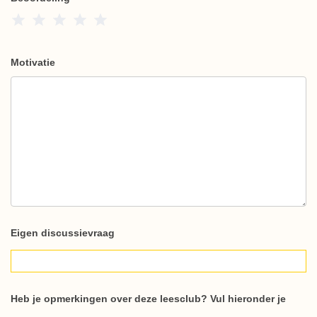
1 Star
2 Stars
3 Stars
4 Stars
5 Stars
Motivatie
Eigen discussievraag
Heb je opmerkingen over deze leesclub? Vul hieronder je