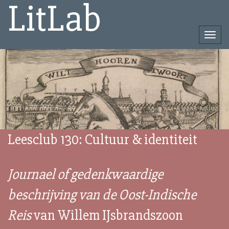
LitLab
Togg
navi
Direct
naar
het
inhoud
Leesclub 130: Cultuur & identiteit
Journael of gedenkwaardige
beschrijving van de Oost-Indische
Reis
van Willem IJsbrandszoon