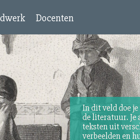
ldwerk
Docenten
In dit veld doe j
de literatuur. Je
teksten uit vers
verbeelden en hu