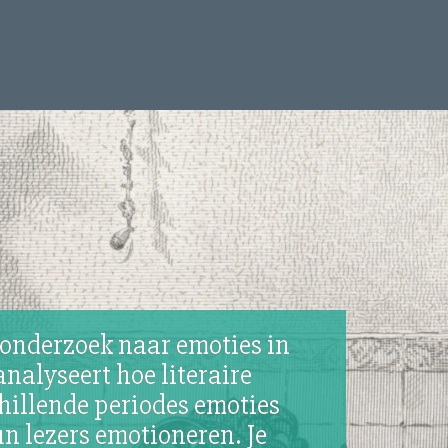
e onderzoek naar emoties in
 analyseert hoe literaire
chillende periodes emoties
n lezers emotioneren. Je