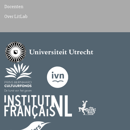
Docenten
Over LitLab