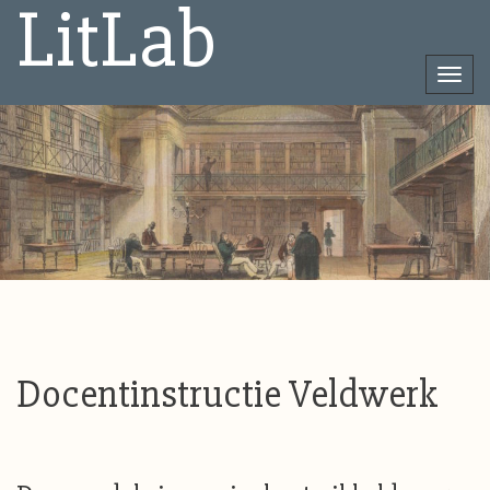
LitLab
Togg
navi
Direct
naar
het
inhoud
Docentinstructie Veldwerk