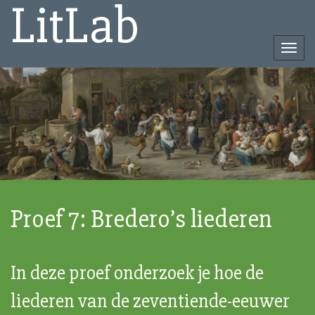
LitLab
Togg
navi
Direct
naar
het
inhoud
Proef 7: Bredero’s liederen
In deze proef onderzoek je hoe de
liederen van de zeventiende-eeuwer