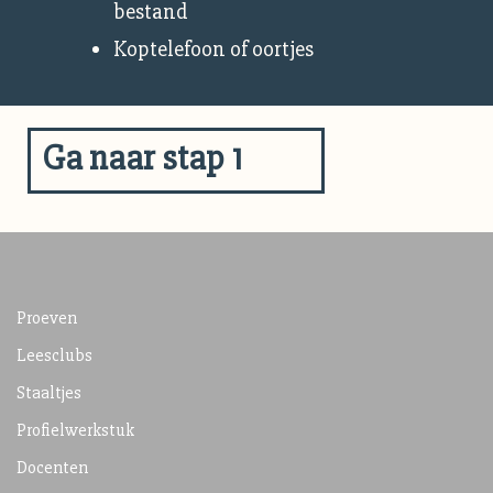
bestand
Koptelefoon of oortjes
Ga naar stap 1
Proeven
Leesclubs
Staaltjes
Profielwerkstuk
Docenten