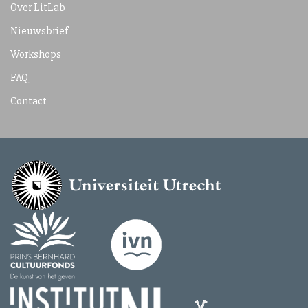
Over LitLab
Nieuwsbrief
Workshops
FAQ
Contact