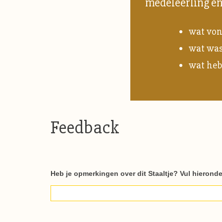
medeleerling e
wat von
wat was 
wat heb
Feedback
Staaltjes_respons
Heb je opmerkingen over dit Staaltje? Vul hieronde