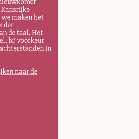
e nieuwkomer
 Kansrijke
en we maken het
orden
an de taal. Het
el, bij voorkeur
achterstanden in
ijken naar de