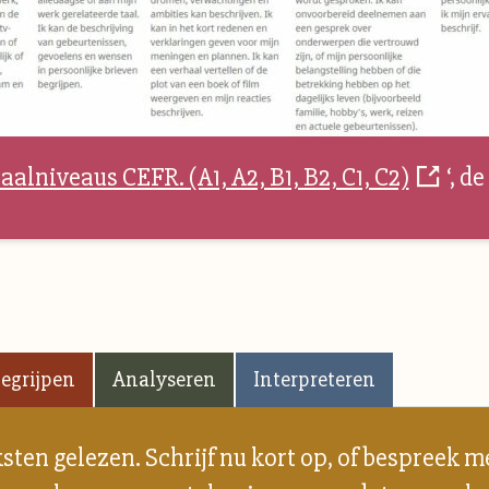
aalniveaus CEFR. (A1, A2, B1, B2, C1, C2)
‘, d
egrijpen
Analyseren
Interpreteren
ksten gelezen. Schrijf nu kort op, of bespreek m