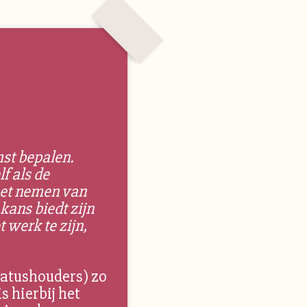
st bepalen.
f als de
het nemen van
kans biedt zijn
 werk te zijn,
tatushouders) zo
 hierbij het