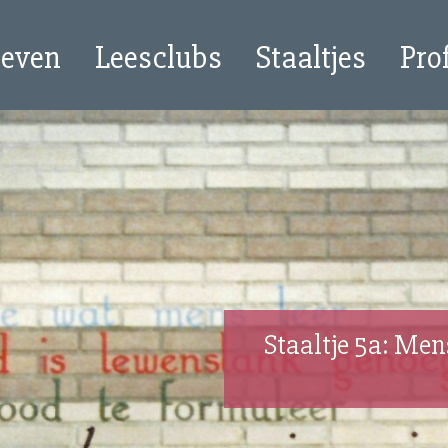
oeven
Leesclubs
Staaltjes
Pro
Staaltje 5a: Men