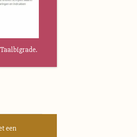
e Taalbigrade.
et een