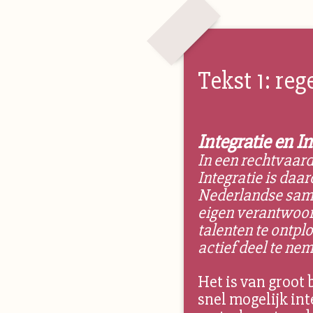
Tekst 1: re
Integratie en I
In een rechtvaard
Integratie is daa
Nederlandse same
eigen verantwoord
talenten te ontplo
actief deel te n
Het is van groot
snel mogelijk int