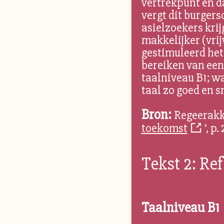
vertrekpunt en d
vergt dit burgers
asielzoekers kri
makkelijker (vri
gestimuleerd het 
bereiken van een 
taalniveau B1; 
taal zo goed en s
Bron:
Regeerakko
toekomst
‘, p.
Tekst 2: Re
Taalniveau B1