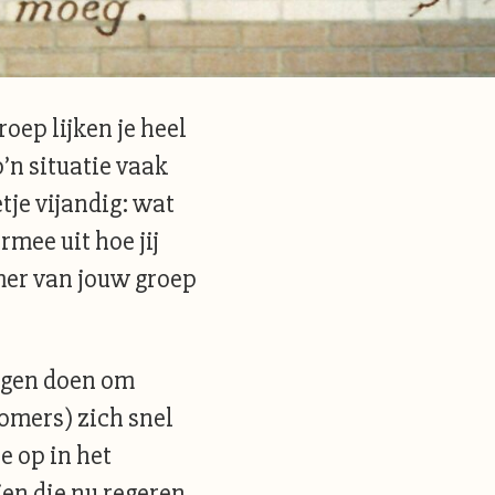
roep lijken je heel
o’n situatie vaak
tje vijandig: wat
ermee uit hoe jij
mer van jouw groep
ingen doen om
omers) zich snel
e op in het
jen die nu regeren.