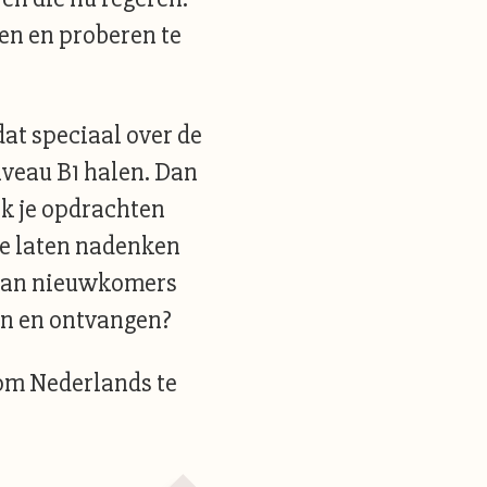
en en proberen te
dat speciaal over de
iveau B1 halen. Dan
aak je opdrachten
je laten nadenken
l van nieuwkomers
en en ontvangen?
 om Nederlands te