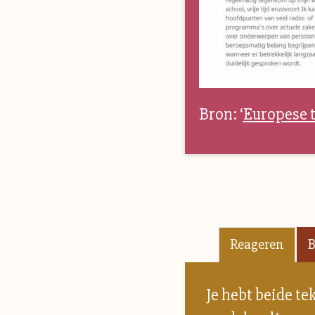
Bron: ‘
Europese t
Reageren
B
Je hebt beide te