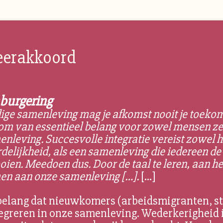
geerakkoord
nburgering
ige samenleving mag je afkomst nooit je toekom
rom van essentieel belang voor zowel mensen zel
nleving. Succesvolle integratie vereist zowel 
elijkheid, als een samenleving die iedereen de 
oien. Meedoen dus. Door de taal te leren, aan het
emen aan onze samenleving […].
[…]
 belang dat nieuwkomers (arbeidsmigranten, s
egreren in onze samenleving. Wederkerigheid is