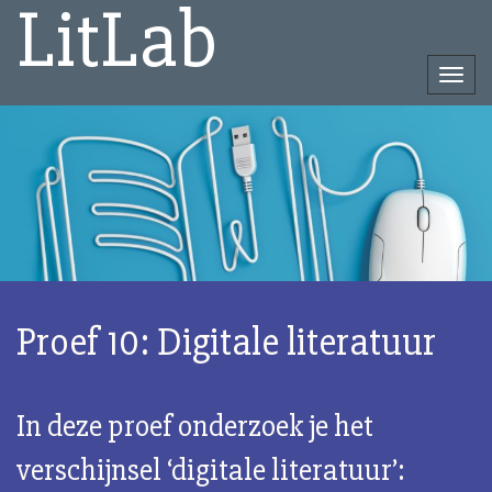
LitLab
Togg
navi
Direct
naar
het
inhoud
Proef 10: Digitale literatuur
In deze proef onderzoek je het
verschijnsel ‘digitale literatuur’: