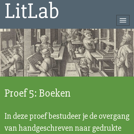
LitLab
Togg
navi
Direct
naar
het
inhoud
Proef 5: Boeken
In deze proef bestudeer je de overgang
van handgeschreven naar gedrukte