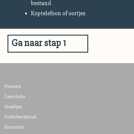
bestand
Koptelefoon of oortjes
Ga naar stap 1
Proeven
Leesclubs
Staaltjes
Profielwerkstuk
Docenten