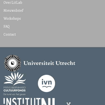
Over LitLab
Nieuwsbrief
Workshops
FAQ
Contact