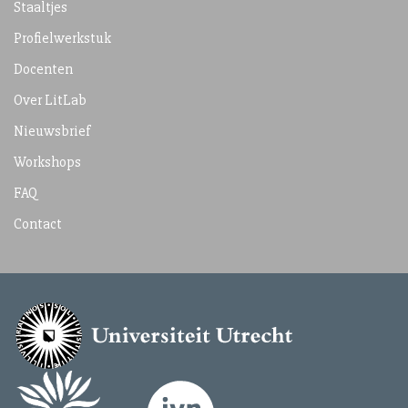
Staaltjes
Profielwerkstuk
Docenten
Over LitLab
Nieuwsbrief
Workshops
FAQ
Contact