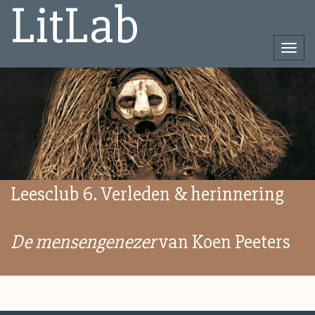
LitLab
Togg
navi
Direct
naar
het
inhoud
Leesclub 6. Verleden & herinnering
De mensengenezer
van Koen Peeters