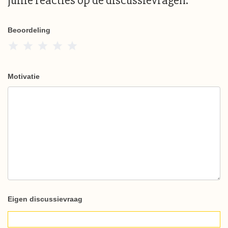
jullie reacties op de discussievragen.
Beoordeling
1 Star
2 Stars
3 Stars
4 Stars
5 Stars
Motivatie
Eigen discussievraag