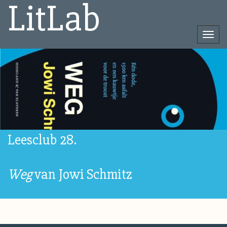
LitLab
Togg
navi
Direct
naar
het
inhoud
Leesclub 28.
Weg
van Jowi Schmitz