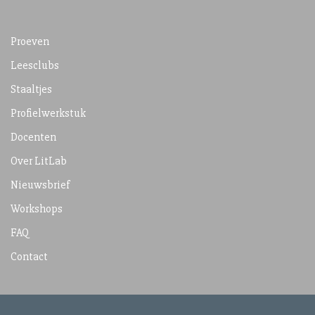
Proeven
Leesclubs
Staaltjes
Profielwerkstuk
Docenten
Over LitLab
Nieuwsbrief
Workshops
FAQ
Contact