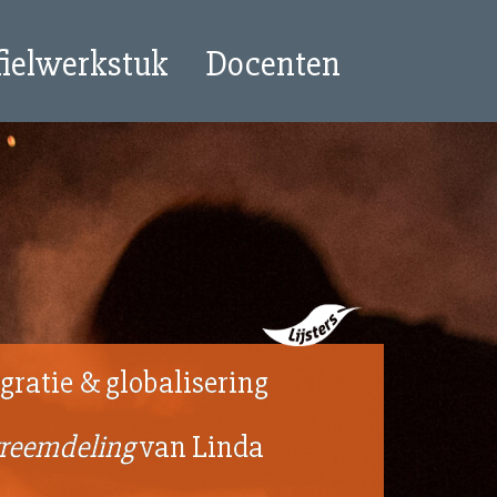
fielwerkstuk
Docenten
gratie & globalisering
vreemdeling
van Linda