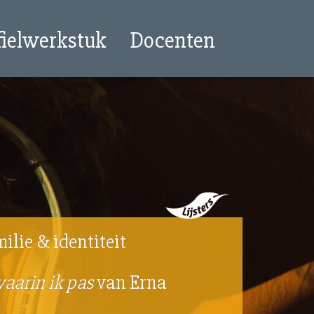
fielwerkstuk
Docenten
ilie & identiteit
waarin ik pas
van Erna