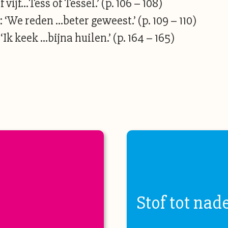
vijf…Tess of Tessel.’ (p. 106 – 108)
We reden …beter geweest.’ (p. 109 – 110)
Ik keek …bijna huilen.’ (p. 164 – 165)
Stof tot nad