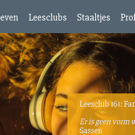
oeven
Leesclubs
Staaltjes
Pro
Leesclub 161: Fam
Er is geen vorm 
Sassen