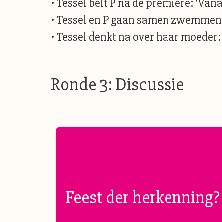
• Tessel belt P na de première: ‘Vanaf 
• Tessel en P gaan samen zwemmen: ‘
• Tessel denkt na over haar moeder: ‘
Ronde 3: Discussie
Feest der herkenning?