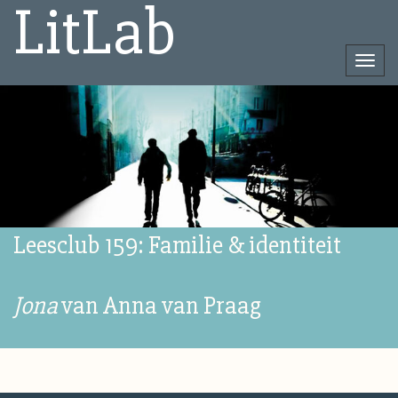
LitLab
Togg
navi
Direct
naar
het
inhoud
Leesclub 159: Familie & identiteit
Jona
van Anna van Praag