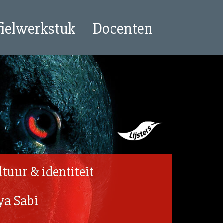
fielwerkstuk
Docenten
ltuur & identiteit
ya Sabi