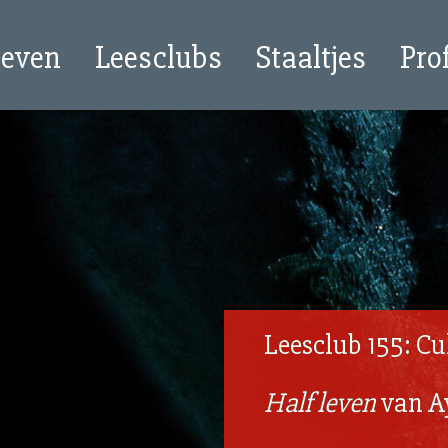
oeven
Leesclubs
Staaltjes
Pro
Leesclub 155: Cu
Half leven
van A