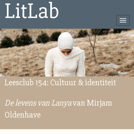
LitLab
Togg
navi
Direct
naar
het
inhoud
Leesclub 154: Cultuur & identiteit
De levens van Lanya
van Mirjam
Oldenhave