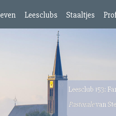
oeven
Leesclubs
Staaltjes
Pro
Leesclub 153: Fam
Pastorale
van St