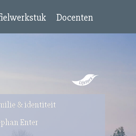
fielwerkstuk
Docenten
ilie & identiteit
ephan Enter