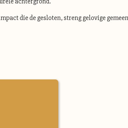
turele achtergrond.
e impact die de gesloten, streng gelovige geme