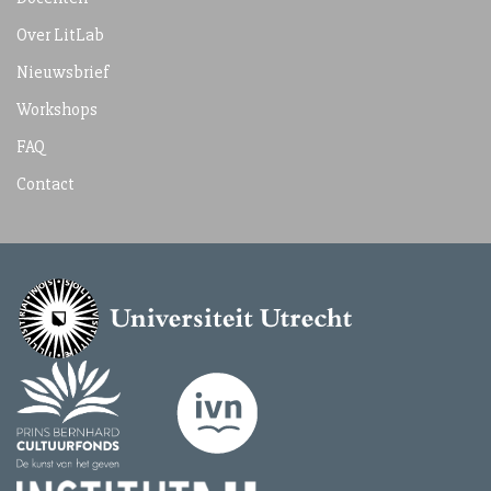
Over LitLab
Nieuwsbrief
Workshops
FAQ
Contact