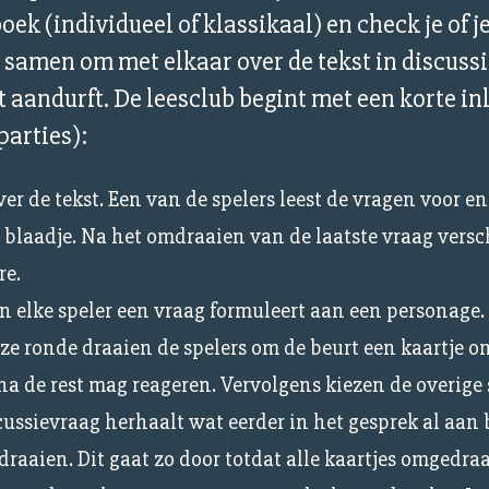
boek (individueel of klassikaal) en check je of 
samen om met elkaar over de tekst in discussie
at aandurft. De leesclub begint met een korte in
parties):
ver de tekst. Een van de spelers leest de vragen voor en 
blaadje. Na het omdraaien van de laatste vraag versch
re.
in elke speler een vraag formuleert aan een personage.
deze ronde draaien de spelers om de beurt een kaartje om
a de rest mag reageren. Vervolgens kiezen de overige 
scussievraag herhaalt wat eerder in het gesprek al aan
raaien. Dit gaat zo door totdat alle kaartjes omgedraa