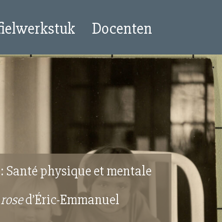
fielwerkstuk
Docenten
9:
Santé physique et mentale
 rose
d’Éric-Emmanuel