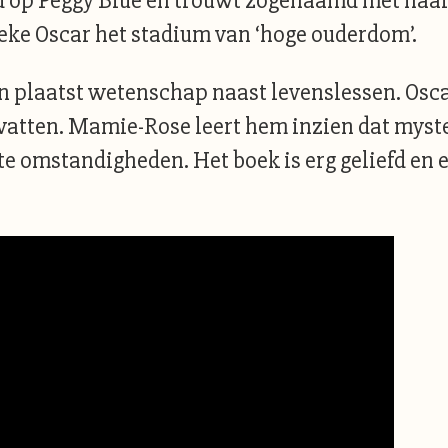
op Peggy Blue en trouwt zogenaamd met haar. O
eke Oscar het stadium van ‘hoge ouderdom’.
n plaatst wetenschap naast levenslessen. Osca
 vatten. Mamie-Rose leert hem inzien dat myster
e omstandigheden. Het boek is erg geliefd en er