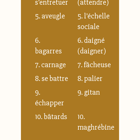
s’entretuer
(attendre)
5. aveugle
5. l’échelle
sociale
6.
6. daigné
bagarres
(daigner)
7. carnage
7. fâcheuse
8. se battre
8. palier
9.
9. gitan
échapper
10. bâtards
10.
maghrébine