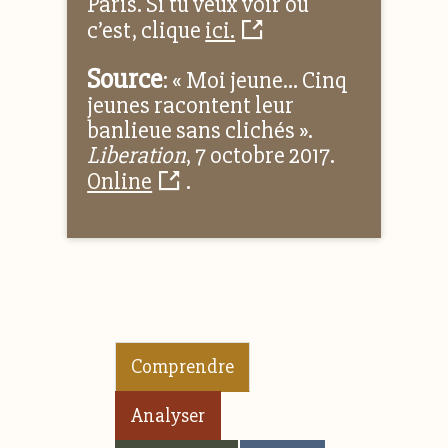
Paris. Si tu veux voir où
c’est, clique
ici.
Source
: « Moi jeune… Cinq
jeunes racontent leur
banlieue sans clichés ».
Liberation
, 7 octobre 2017.
Online
.
Comprendre
Analyser