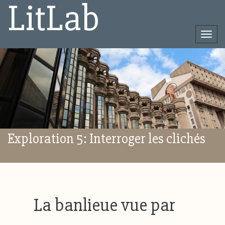
LitLab
Togg
navi
Direct
naar
het
inhoud
Exploration 5: Interroger les clichés
La banlieue vue par