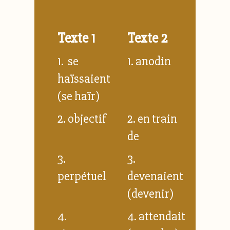
Texte 1
Texte 2
1. se
1. anodin
haïssaient
(se haïr)
2. objectif
2. en train
de
3.
3.
perpétuel
devenaient
(devenir)
4.
4. attendait