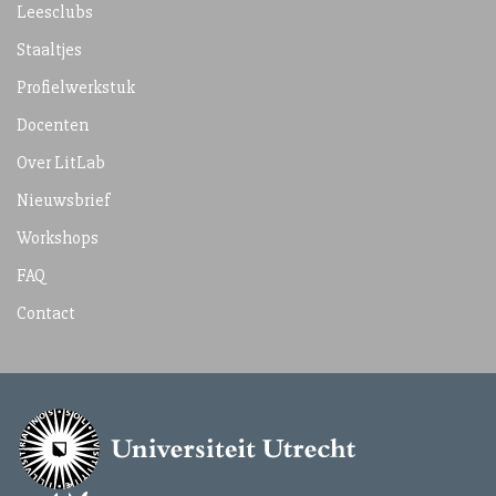
Leesclubs
Staaltjes
Profielwerkstuk
Docenten
Over LitLab
Nieuwsbrief
Workshops
FAQ
Contact