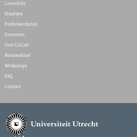
Leesclubs
Staaltjes
Profielwerkstuk
Docenten
Over LitLab
Nieuwsbrief
Workshops
FAQ
Contact