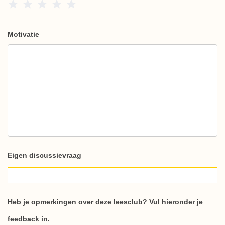
1 Star
2 Stars
3 Stars
4 Stars
5 Stars
Motivatie
Eigen discussievraag
Heb je opmerkingen over deze leesclub? Vul hieronder je
feedback in.