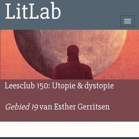
LitLab
Togg
navi
Direct
naar
het
inhoud
Leesclub 150: Utopie & dystopie
Gebied 19
van Esther Gerritsen