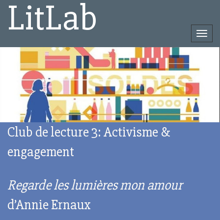
LitLab
Togg
navi
Direct
naar
het
inhoud
Club de lecture 3: Activisme &
engagement
Regarde les lumières mon amour
d’Annie Ernaux